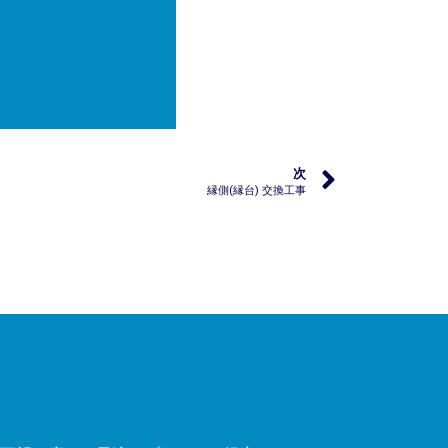
次
縁側(縁台) 交換工事