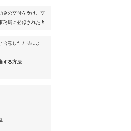
助金の交付を受け、交
事務局に登録された者
と合意した方法によ
。
当する方法
降